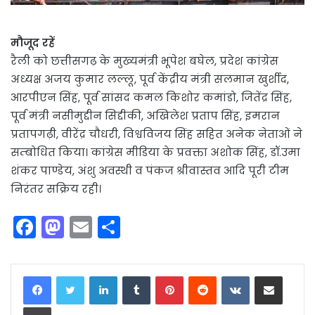
मौजूद रहें
रैली को छत्तीसगढ़ के मुख्यमंत्री भूपेश बघेल, प्रदेश कांग्रेस
अध्यक्ष अजय कुमार लल्लू, पूर्व केंद्रीय मंत्री सलमान खुर्शीद,
आरपीएन सिंह, पूर्व सांसद कमल किशोर कमांडो, जितेंद्र सिंह,
पूर्व मंत्री नसीमुद्दीन सिद्दीकी, अखिलेश प्रताप सिंह, इमरान
प्रतापगढ़ी, वीरेंद्र चौधरी, विश्वविजय सिंह सहित अनेक नेताओं ने
सम्बोधित किया। कांग्रेस मीडिया के प्रवक्ता अशोक सिंह, डॉ.उमा
शंकर पाण्डेय, अंशु अवस्थी व पंकज श्रीवास्तव आदि पूरी टीम
निरंतर सक्रिय रही।
F
M
E
S
a
a
m
h
c
st
ai
ar
LinkedIn
Tumblr
Pinterest
Reddit
VKontakte
Share via Email
e
o
l
e
Print