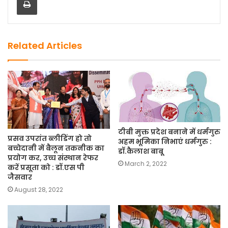
b
d
o
o
o
n
k
Related Articles
टीबी मुक्त प्रदेश बनाने में धर्मगुरु
प्रसव उपरांत ब्लीडिंग हो तो
अहम भूमिका निभाएं धर्मगुरु :
बच्चेदानी में बैलून तकनीक का
डॉ.कैलाश बाबू
प्रयोग कर, उच्च संस्थान रेफर
March 2, 2022
करें प्रसूता को : डॉ.एस पी
जैसवार
August 28, 2022