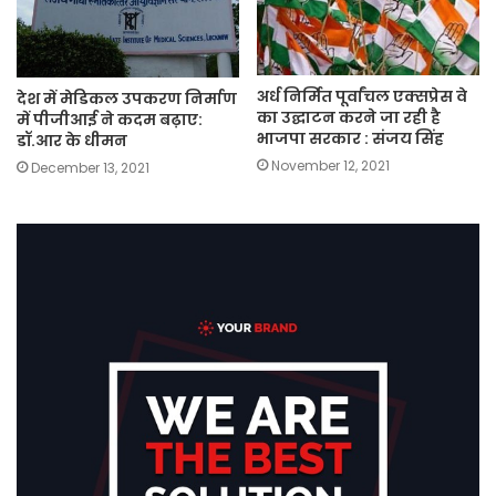
अर्ध निर्मित पूर्वांचल एक्सप्रेस वे
देश में मेडिकल उपकरण निर्माण
का उद्घाटन करने जा रही है
में पीजीआई ने कदम बढ़ाए:
भाजपा सरकार : संजय सिंह
डॉ.आर के धीमन
November 12, 2021
December 13, 2021