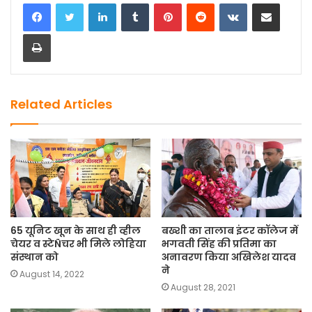
LinkedIn
Tumblr
Pinterest
Reddit
VKontakte
Share via Email
e
o
l
e
Print
b
d
o
o
o
n
k
Related Articles
65 यूनिट खून के साथ ही व्हील
बख्शी का तालाब इंटर कॉलेज में
चेयर व स्टेÑचर भी मिले लोहिया
भगवती सिंह की प्रतिमा का
संस्थान को
अनावरण किया अखिलेश यादव
ने
August 14, 2022
August 28, 2021