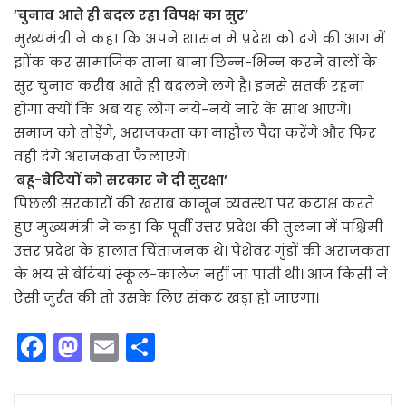
’चुनाव आते ही बदल रहा विपक्ष का सुर’
मुख्यमंत्री ने कहा कि अपने शासन में प्रदेश को दंगे की आग में
झोंक कर सामाजिक ताना बाना छिन्न-भिन्न करने वालों के
सुर चुनाव करीब आते ही बदलने लगे हैं। इनसे सतर्क रहना
होगा क्यों कि अब यह लोग नये-नये नारे के साथ आएंगे।
समाज को तोड़ेंगे, अराजकता का माहौल पैदा करेंगे और फिर
वही दंगे अराजकता फैलाएंगे।
’
बहू-बेटियों को सरकार ने दी सुरक्षा’
पिछली सरकारों की खराब कानून व्यवस्था पर कटाक्ष करते
हुए मुख्यमंत्री ने कहा कि पूर्वी उत्तर प्रदेश की तुलना में पश्चिमी
उत्तर प्रदेश के हालात चिंताजनक थे। पेशेवर गुंडों की अराजकता
के भय से बेटियां स्कूल-कालेज नहीं जा पाती थी। आज किसी ने
ऐसी जुर्रत की तो उसके लिए संकट खड़ा हो जाएगा।
F
M
E
S
a
a
m
h
c
st
ai
ar