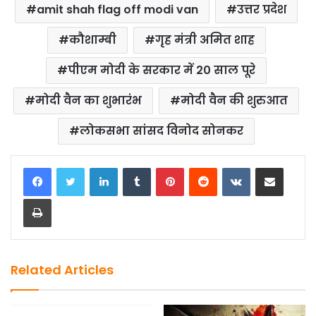
c
st
ai
ar
amit shah flag off modi van
उत्तर प्रदेश
e
o
l
e
b
d
कौशाम्बी
गृह मंत्री अमित शाह
o
o
पीएम मोदी के सरकार में 20 साल पूरे
o
n
मोदी वैन का शुभारंभ
मोदी वैन की शुरुआत
k
लोकसभा सांसद विनोद सोनकर
LinkedIn
Tumblr
Pinterest
Reddit
VKontakte
Share via Email
Print
Related Articles