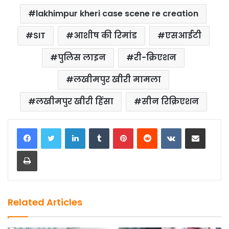
c
st
ai
ar
lakhimpur kheri case scene re creation
e
o
l
e
b
d
SIT
आशीष की रिमांड
एसआईटी
o
o
पुलिस लाइन
री-क्रिएशन
o
n
लखीमपुर खीरी मामला
k
लखीमपुर खीरी हिंसा
सीन रिक्रिएशन
LinkedIn
Tumblr
Pinterest
Reddit
VKontakte
Share via Email
Print
Related Articles