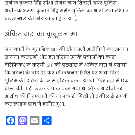
सुनील कुमार सिंह सीओ संजय नाथ तिवारी अपर पुलिस
अधीक्षक अरुण कुमार सिंह समेत पुलिस का भारी लाव लश्कर
घटनास्थल की ओर रवाना हो गया है.
अंकित दास का कुबूलनामा
जानकारी के मुताबिक SIT की टीम सभी आरोपियों का आमना
सामना कराएगी और इस दौरान उनके बयानों का क्रास
वेरिफिकेशन करेगी. SIT की पूछताछ में अंकित दास ने बताया
कि घटना के बाद डर कर वो लखनऊ स्थित घर आया फिर
पुलिस की दबिश के डर से होटल चल गया था. फिर वहां से एक
दोस्त की गाड़ी लेकर नेपाल चला गया था और जब टीवी पर
आशीष की गिरफ्तारी की जानकारी मिली तो वकील से संपर्क
कर क्राइम ब्रांच में हाजिर हुआ.
F
M
E
S
a
a
m
h