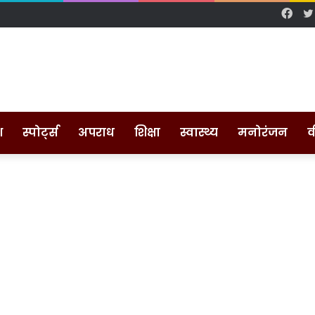
Fac
श
स्पोर्ट्स
अपराध
शिक्षा
स्वास्थ्य
मनोरंजन
व