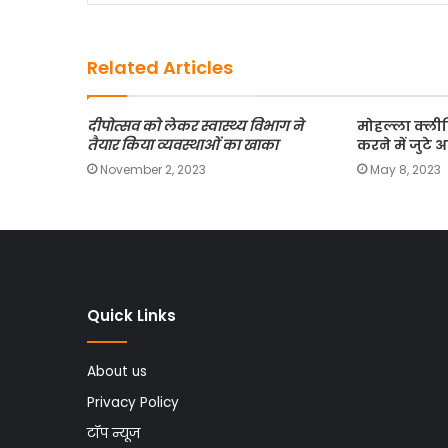
o
o
o
n
Related Articles
k
दीपोत्सव को लेकर स्वास्थ्य विभाग ने
मोहल्ला क्ल
तैयार किया व्यवस्थाओं का खाका
करने में जुट
November 2, 2023
May 8, 2023
Quick Links
About us
Privacy Policy
टॉप न्यूज