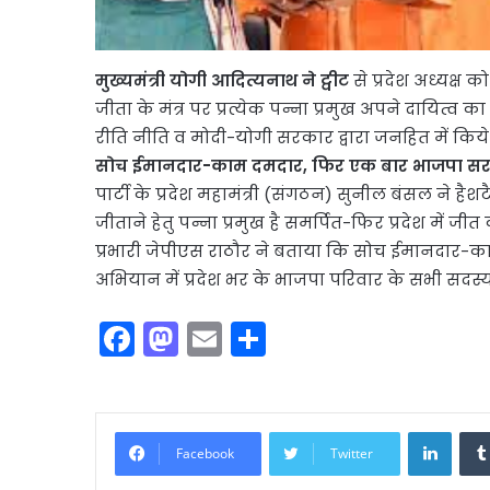
मुख्यमंत्री योगी आदित्यनाथ ने ट्वीट
से प्रदेश अध्यक्ष क
जीता के मंत्र पर प्रत्येक पन्ना प्रमुख अपने दायित्व
रीति नीति व मोदी-योगी सरकार द्वारा जनहित में किये ग
सोच ईमानदार-काम दमदार, फिर एक बार भाजपा स
पार्टी के प्रदेश महामंत्री (संगठन) सुनील बंसल ने ह
जीताने हेतु पन्ना प्रमुख है समर्पित-फिर प्रदेश में जीत 
प्रभारी जेपीएस राठौर ने बताया कि सोच ईमानदार-
अभियान में प्रदेश भर के भाजपा परिवार के सभी सदस्य
F
M
E
S
a
a
m
h
c
st
ai
ar
e
o
l
e
Linke
Facebook
Twitter
b
d