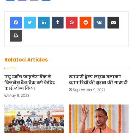
a
a
m
h
c
st
ai
ar
LinkedIn
Tumblr
Pinterest
Reddit
VKontakte
Share via Email
e
o
l
e
Print
b
d
o
o
o
n
k
Related Articles
एयू स्मॉल फाइनेंस बैंक ने
व्यापारी हेल्प लाइन बनाकर
बिजनेस कैशबैक रुपे क्रेडिट
व्यापारियों की सुरक्षा की गारण्टी
कार्ड लॉन्च किया
September 9, 2021
May 9, 2023