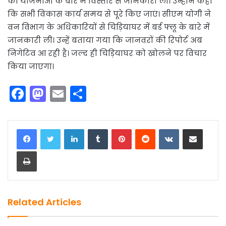
की योजनाओं के बारे में विस्तार से जानकारी ली। उन्होंने कहा
कि सभी विकास कार्य समय से पूरे किए जाएं। सीएम योगी ने
वन विभाग के अधिकारियों से चिड़ियाघर में बर्ड फ्लू के बारे में
जानकारी ली। उन्हें बताया गया कि जानवरों की रिपोर्ट अब
निगेटिव आ रही है। जल्द ही चिड़ियाघर को खोलने पर विचार
किया जाएगा।
F
M
E
S
a
a
m
h
c
st
ai
ar
LinkedIn
Tumblr
Pinterest
Reddit
VKontakte
Share via Email
e
o
l
e
Print
b
d
o
o
o
n
k
Related Articles