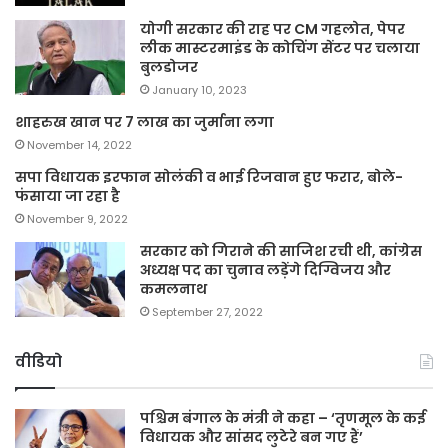
योगी सरकार की राह पर CM गहलोत, पेपर
लीक मास्टरमाइंड के कोचिंग सेंटर पर चलाया
बुलडोजर
January 10, 2023
शाहरुख खान पर 7 लाख का जुर्माना लगा
November 14, 2022
सपा विधायक इरफान सोलंकी व भाई रिजवान हुए फरार, बोले-
फंसाया जा रहा है
November 9, 2022
सरकार को गिराने की साजिश रची थी, कांग्रेस
अध्यक्ष पद का चुनाव लड़ेंगे दिग्विजय और
कमलनाथ
September 27, 2022
वीडियो
पश्चिम बंगाल के मंत्री ने कहा – ‘तृणमूल के कई
विधायक और सांसद लुटेरे बन गए हैं’