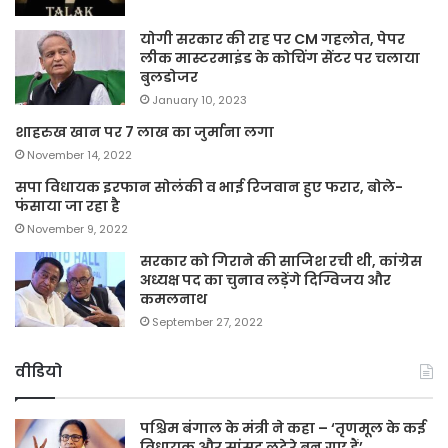
योगी सरकार की राह पर CM गहलोत, पेपर
लीक मास्टरमाइंड के कोचिंग सेंटर पर चलाया
बुलडोजर
January 10, 2023
शाहरुख खान पर 7 लाख का जुर्माना लगा
November 14, 2022
सपा विधायक इरफान सोलंकी व भाई रिजवान हुए फरार, बोले-
फंसाया जा रहा है
November 9, 2022
सरकार को गिराने की साजिश रची थी, कांग्रेस
अध्यक्ष पद का चुनाव लड़ेंगे दिग्विजय और
कमलनाथ
September 27, 2022
वीडियो
पश्चिम बंगाल के मंत्री ने कहा – ‘तृणमूल के कई
विधायक और सांसद लुटेरे बन गए हैं’