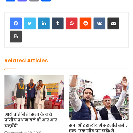
a
a
m
h
c
st
ai
ar
LinkedIn
Tumblr
Pinterest
Reddit
VKontakte
Share via Email
e
o
l
e
Print
b
d
o
o
o
n
k
Related Articles
आर्य प्रतिनिधी सभा के नये
प्रांतीय प्रधान बने डॉ.आर आर
सपा और रालोद में सहमति बनी,
चतुर्वेदी
एक-एक सीट पर लडेंÞगे
November 28, 2021