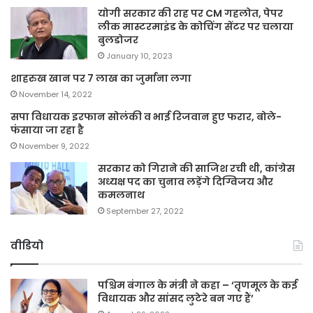
योगी सरकार की राह पर CM गहलोत, पेपर
लीक मास्टरमाइंड के कोचिंग सेंटर पर चलाया
बुलडोजर
January 10, 2023
शाहरुख खान पर 7 लाख का जुर्माना लगा
November 14, 2022
सपा विधायक इरफान सोलंकी व भाई रिजवान हुए फरार, बोले-
फंसाया जा रहा है
November 9, 2022
सरकार को गिराने की साजिश रची थी, कांग्रेस
अध्यक्ष पद का चुनाव लड़ेंगे दिग्विजय और
कमलनाथ
September 27, 2022
वीडियो
पश्चिम बंगाल के मंत्री ने कहा – ‘तृणमूल के कई
विधायक और सांसद लुटेरे बन गए हैं’