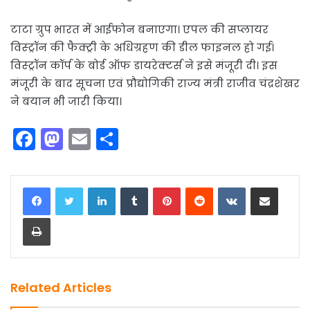
टाटा ग्रुप भारत में आईफोन बनाएगा। एपल की सप्लायर
विस्ट्रॉन की फैक्ट्री के अधिग्रहण की डील फाइनल हो गई।
विस्ट्रॉन कॉर्प के बोर्ड ऑफ डायरेक्टर्स ने इसे मंजूरी दी। इस
मंजूरी के बाद सूचना एवं प्रौद्योगिकी राज्य मंत्री राजीव चंद्रशेखर
ने बयान भी जारी किया।
F
M
E
S
a
a
m
h
c
st
ai
ar
LinkedIn
Tumblr
Pinterest
Reddit
VKontakte
Share via Email
e
o
l
e
Print
b
d
o
o
o
n
k
Related Articles