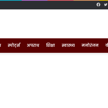
Fac
श
स्पोर्ट्स
अपराध
शिक्षा
स्वास्थ्य
मनोरंजन
व