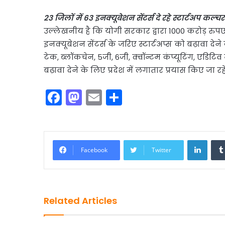
23 जिलों में 63 इनक्यूबेशन सेंटर्स दे रहे स्टार्टअप कल्च
उल्लेखनीय है कि योगी सरकार द्वारा 1000 करोड़ रुपए यू
इनक्यूबेशन सेंटर्स के जरिए स्टार्टअप्स को बढ़ावा देने की
टेक, ब्लॉकचेन, 5जी, 6जी, क्वॉन्टम कंप्यूटिंग, एडिटिव मैन
बढ़ावा देने के लिए प्रदेश में लगातार प्रयास किए जा रहे 
F
M
E
S
a
a
m
h
c
st
ai
ar
e
o
l
e
Linke
Facebook
Twitter
b
d
o
o
o
n
Related Articles
k