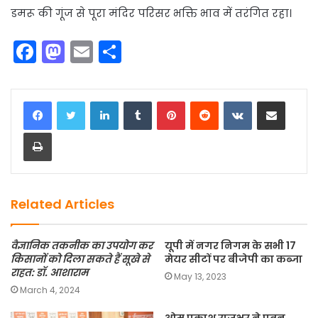
डमरू की गूंज से पूरा मंदिर परिसर भक्ति भाव में तरंगित रहा।
F
M
E
S
a
a
m
h
c
st
ai
ar
LinkedIn
Tumblr
Pinterest
Reddit
VKontakte
Share via Email
e
o
l
e
Print
b
d
o
o
o
n
k
Related Articles
वैज्ञानिक तकनीक का उपयोग कर
यूपी में नगर निगम के सभी 17
किसानों को दिला सकते हैं सूखे से
मेयर सीटों पर बीजेपी का कब्जा
राहत: डॉ. आशाराम
May 13, 2023
March 4, 2024
ओम प्रकाश राजभर ने पवन