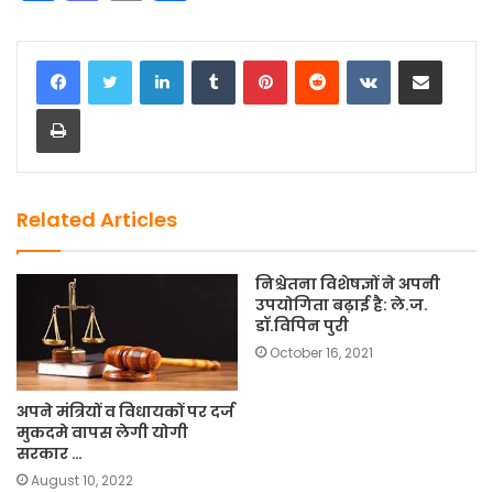
a
a
m
h
c
st
ai
ar
LinkedIn
Tumblr
Pinterest
Reddit
VKontakte
Share via Email
e
o
l
e
Print
b
d
o
o
o
n
k
Related Articles
निश्चेतना विशेषज्ञों ने अपनी
उपयोगिता बढ़ाई है: ले.ज.
डॉ.विपिन पुरी
October 16, 2021
अपने मंत्रियों व विधायकों पर दर्ज
मुकदमे वापस लेगी योगी
सरकार …
August 10, 2022