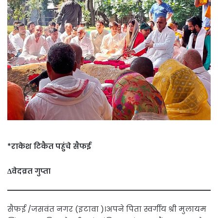
*राकेश टिकैत पहुंचे सैफई
∆वेदव्रत गुप्ता
सैफई /जसवंत नगर (इटावा )।अपने पिता स्वर्गीय श्री मुलायम