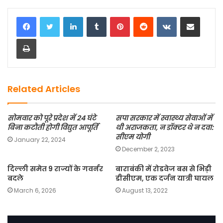
c
st
ai
ar
LinkedIn
Tumblr
Pinterest
Reddit
VKontakte
Share via Email
e
o
l
e
Print
b
d
o
o
o
n
k
Related Articles
सोमवार को पूरे प्रदेश में 24 घंटे
सपा सरकार में स्वास्थ्य सेवाओं में
बिना कटौती होगी विद्युत आपूर्ति
थी अराजकता, न डॉक्टर थे न दवा:
सीएम योगी
January 22, 2024
December 2, 2023
दिल्ली समेत 9 राज्यों के गवर्नर
बाराबंकी में रोडवेज बस से भिड़ी
बदले
डीसीएम, एक दर्जन यात्री घायल
March 6, 2026
August 13, 2022