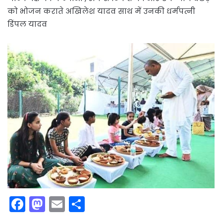
को भोजन कराते अखिलेश यादव साथ में उनकी धर्मपत्नी
डिंपल यादव
F
M
E
S
a
a
m
h