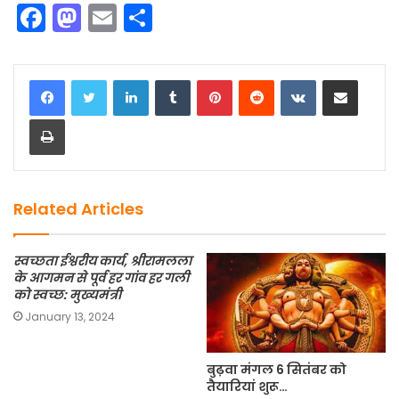
F
M
E
S
a
a
m
h
c
st
ai
ar
LinkedIn
Tumblr
Pinterest
Reddit
VKontakte
Share via Email
e
o
l
e
Print
b
d
o
o
o
n
k
Related Articles
स्वच्छता ईश्वरीय कार्य, श्रीरामलला
के आगमन से पूर्व हर गांव हर गली
को स्वच्छ: मुख्यमंत्री
January 13, 2024
बुढ़वा मंगल 6 सितंबर को
तैयारियां शुरू…