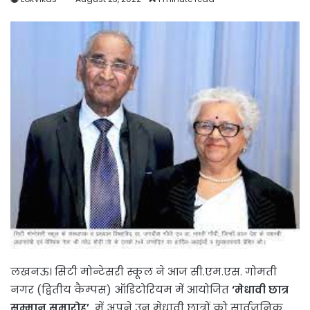
लखनऊ। सिटी मोन्टेसरी स्कूल ने आज सी.एम.एस. गोमती
नगर (द्वितीय कैम्पस) ऑडिटोरियम में आयोजित
‘मेधावी छात्र
सम्मान समारोह’
में अपने उन मेधावी छात्रों को सार्वजनिक