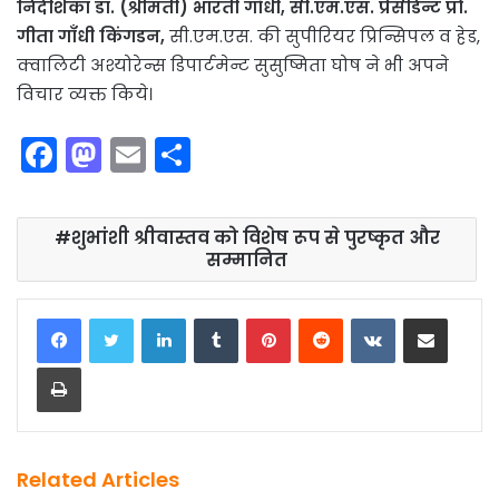
निदेशिका डा. (श्रीमती) भारती गाँधी, सी.एम.एस. प्रेसीडेन्ट प्रो.
गीता गाँधी किंगडन,
सी.एम.एस. की सुपीरियर प्रिन्सिपल व हेड,
क्वालिटी अश्योरेन्स डिपार्टमेन्ट सुसुष्मिता घोष ने भी अपने
विचार व्यक्त किये।
F
M
E
S
a
a
m
h
c
st
ai
ar
शुभांशी श्रीवास्तव को विशेष रूप से पुरष्कृत और
e
o
l
e
सम्मानित
b
d
LinkedIn
Tumblr
Pinterest
Reddit
VKontakte
Share via Email
o
o
o
n
Print
k
Related Articles