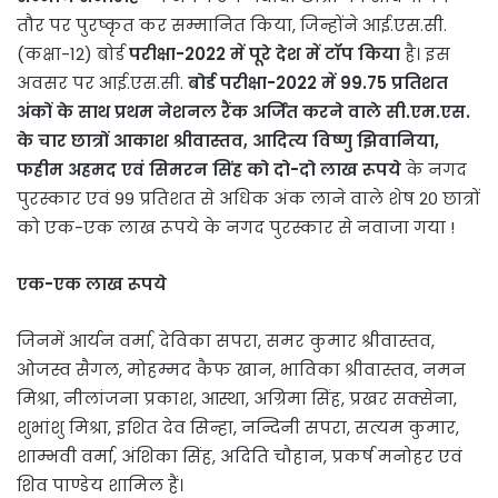
तौर पर पुरष्कृत कर सम्मानित किया, जिन्होंने आई.एस.सी.
(कक्षा-12) बोर्ड
परीक्षा-2022 में पूरे देश में टॉप किया
है। इस
अवसर पर आई.एस.सी.
बोर्ड परीक्षा-2022 में 99.75 प्रतिशत
अंकों के साथ प्रथम नेशनल रैंक अर्जित करने वाले सी.एम.एस.
के चार छात्रों आकाश श्रीवास्तव, आदित्य विष्णु झिवानिया,
फहीम अहमद एवं सिमरन सिंह को दो-दो लाख रूपये
के नगद
पुरस्कार एवं 99 प्रतिशत से अधिक अंक लाने वाले शेष 20 छात्रों
को एक-एक लाख रूपये के नगद पुरस्कार से नवाजा गया !
एक-एक लाख रूपये
जिनमें आर्यन वर्मा, देविका सपरा, समर कुमार श्रीवास्तव,
ओजस्व सैगल, मोहम्मद कैफ खान, भाविका श्रीवास्तव, नमन
मिश्रा, नीलांजना प्रकाश, आस्था, अग्रिमा सिंह, प्रखर सक्सेना,
शुभांशु मिश्रा, इशित देव सिन्हा, नन्दिनी सपरा, सत्यम कुमार,
शाम्भवी वर्मा, अंशिका सिंह, अदिति चौहान, प्रकर्ष मनोहर एवं
शिव पाण्डेय शामिल हैं।