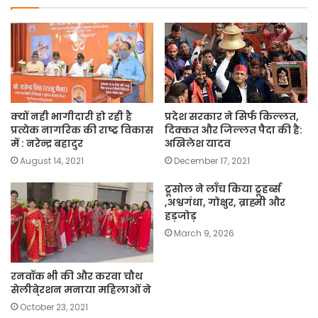
क्यों नही भागीदारी हो रही है
प्रदेश सरकार ने सिर्फ किल्लत,
प्रत्येक नागरिक की राष्ट्र विकास
दिक्कत और जिल्लत पैदा की है:
में : नरेन्द्र बहादुर
अखिलेश यादव
August 14, 2021
December 17, 2021
ट्रूसोल ने लॉंच किया ट्रूहर्ब्स
,अश्वगंधा, गोक्षुर, ब्राह्मी और
हड़जोड़
March 9, 2026
रनवॉक भी की और करवा चौथ
सेलीबे्रशन मनाया महिलाओं ने
October 23, 2021