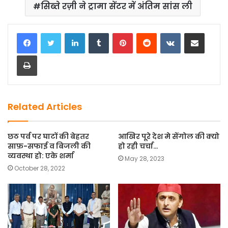
c
st
ai
ar
सिब्ते रज़ी ने ट्रामा सेंटर में अंतिम सांस ली
e
o
l
e
b
d
LinkedIn
Tumblr
Pinterest
Reddit
VKontakte
Share via Email
o
o
Print
o
n
k
Related Articles
छठ पर्व पर घाटों की बेहतर
आखिर पूरे देश मे सेंगोल की क्यो
साफ़-सफाई व बिजली की
हो रही चर्चा…
व्यवस्था हो: एके शर्मा
May 28, 2023
October 28, 2022