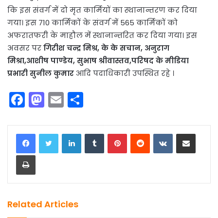
कि इस संवर्ग में दो मृत कार्मियों का स्थानान्तरण कर दिया
गया। इस 710 कार्मिकों के संवर्ग में 565 कार्मिकों को
अफरातफरी के माहौल में स्थानान्तरित कर दिया गया। इस
अवसर पर
गिरीश चन्द्र मिश्र, के के सचान, अनुराग
मिश्रा,आशीष पाण्डेय, सुभाष श्रीवास्तव,परिषद के मीडिया
प्रभारी सुनील कुमार
आदि पदाधिकारी उपस्थित रहे ।
F
M
E
S
a
a
m
h
c
st
ai
ar
LinkedIn
Tumblr
Pinterest
Reddit
VKontakte
Share via Email
e
o
l
e
Print
b
d
o
o
o
n
k
Related Articles