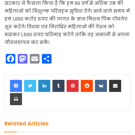
सरकार ने फैसला किया है कि हम 60 वर्ष से अधिक उम्र की
महिलाओं को निशुल्क परिवहन सुविधा देंगे। आने वाले समय में
हम 1,000 करोड़ रुपए की लागत के साथ मिशन पिंक टॉयलेट
शुरू करेंगे। विधवा एवं निराश्रित महिलाओं की पेंशन को
बढ़ाकर 1,500 रुपए प्रतिमाह करेंगे ताकि वह आसानी से अपना
जीवनयापन कर सकें।
F
M
E
S
a
a
m
h
c
st
ai
ar
LinkedIn
Tumblr
Pinterest
Reddit
VKontakte
Share via Email
e
o
l
e
Print
b
d
o
o
o
n
k
Related Articles