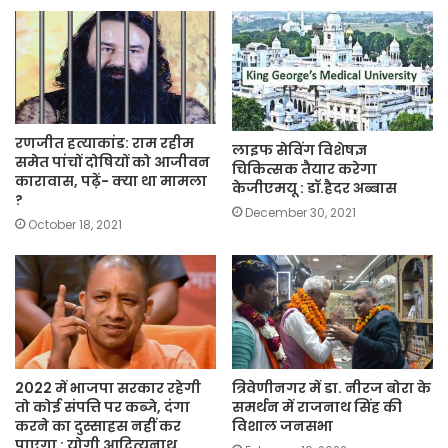
रणजीत हत्याकांड: राम रहीम
लाइफ सेविंग विशेषज्ञ
समेत पांचों दोषियों को आजीवन
चिकित्सक तैयार करेगा
कारावास, पढ़ें- क्या था मामला
केजीएमयू : डॉ.हैदर अब्बास
?
December 30, 2021
October 18, 2021
2022 में भाजपा सरकार रहेगी
त्रिवेणीनगर में डा. नीरज बोरा के
तो कोई संपत्ति पर कब्जे, दंगा
समर्थन में राजनाथ सिंह की
करने का दुस्साहस नहीं कर
विशाल जनसभा
पाएगा : योगी आदित्यनाथ