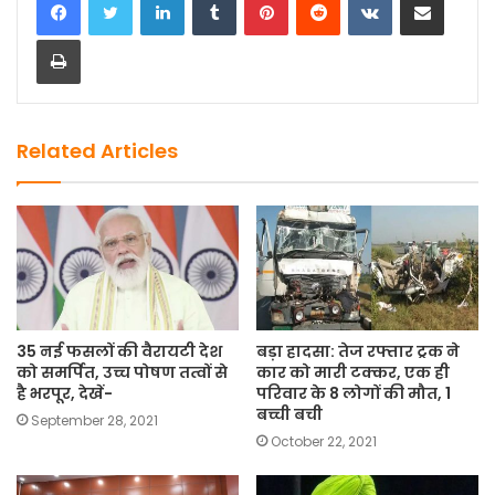
e
o
l
e
Print
b
d
o
o
o
n
k
Related Articles
35 नई फसलों की वैरायटी देश
बड़ा हादसा: तेज रफ्तार ट्रक ने
को समर्पित, उच्च पोषण तत्वों से
कार को मारी टक्कर, एक ही
है भरपूर, देखें-
परिवार के 8 लोगों की मौत, 1
बच्ची बची
September 28, 2021
October 22, 2021