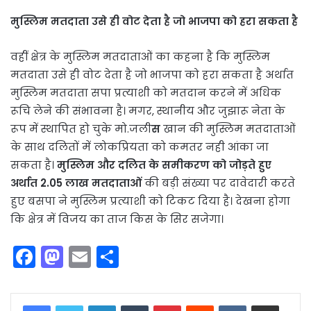
मुस्लिम मतदाता उसे ही वोट देता है जो भाजपा को हरा सकता है
वहीं क्षेत्र के मुस्लिम मतदाताओं का कहना है कि मुस्लिम
मतदाता उसे ही वोट देता है जो भाजपा को हरा सकता है अर्थात
मुस्लिम मतदाता सपा प्रत्याशी को मतदान करने में अधिक
रूचि लेने की संभावना है। मगर, स्थानीय और जुझारू नेता के
रूप में स्थापित हो चुके मो.जली
स
खान की मुस्लिम मतदाताओं
के साथ दलितों में लोकप्रियता को कमतर नही आंका जा
सकता है।
मुस्लिम और दलित के समीकरण को जोड़ते हुए
अर्थात 2.05 लाख मतदाताओं
की बड़ी संख्या पर दावेदारी करते
हुए बसपा ने मुस्लिम प्रत्याशी को टिकट दिया है। देखना होगा
कि क्षेत्र में विजय का ताज किस के सिर सजेगा।
F
M
E
S
a
a
m
h
c
st
ai
ar
LinkedIn
Tumblr
Pinterest
Reddit
VKontakte
Share via Email