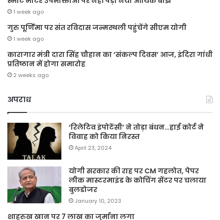
स्मार्ट मीटर उपभोक्ताओं पर नहीं पड़ा नया आर्थिक बोझ
1 week ago
गुरु पूर्णिमा पर संत रविदास जन्मस्थली पहुंचेंगे सीएम योगी
1 week ago
कारागार मंत्री दारा सिंह चौहान का ‘संकल्प दिवस’ आज, इंदिरा गांधी
प्रतिष्ठान में होगा समारोह
2 weeks ago
अपराध
‘रिलेटिव इंपोटेंसी’ ने तोड़ा बंधन…हाई कोर्ट ने
विवाह को किया निरस्त
April 23, 2024
योगी सरकार की राह पर CM गहलोत, पेपर
लीक मास्टरमाइंड के कोचिंग सेंटर पर चलाया
बुलडोजर
January 10, 2023
शाहरुख खान पर 7 लाख का जुर्माना लगा