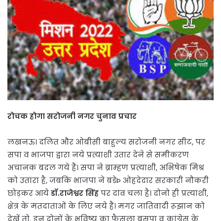
रोचक होगा सरोजनी नगर चुनाव प्रचार
लखनऊ। दलित और ओबीसी बाहुल्य सरोजनी नगर सीट, पर
सपा व भाजपा द्वारा नये प्रत्याशी उतार देने से समीकरण
अचानक बदल गये हैं। सपा ने ब्राम्हण प्रत्याशी, अभिषेक मिश्र
को उतारा है, जबकि भाजपा ने बडेÞ ओहदेदार सरकारी नौकरी
छोड़कर आये
डॉ.राजेश्वर सिंह
पर दांव चला है। दोनो ही प्रत्याशी,
क्षेत्र के मतदाताओं के लिए नये हैं। मगर जातिवादी रूझान को
देखें तो, इन दोनों के भविष्य का फैसला बसपा व कांग्रेस के