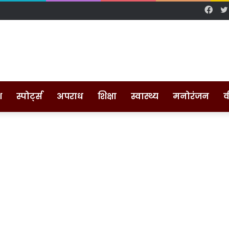
Fac
श
स्पोर्ट्स
अपराध
शिक्षा
स्वास्थ्य
मनोरंजन
व