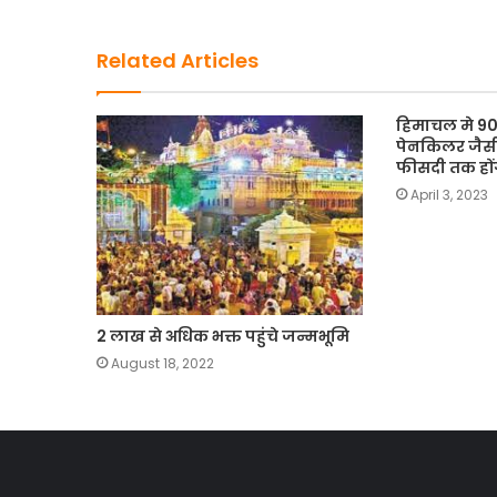
o
o
o
n
Related Articles
k
हिमाचल मे 900
पेनकिलर जैसी
फीसदी तक हों
April 3, 2023
2 लाख से अधिक भक्त पहुंचे जन्मभूमि
August 18, 2022