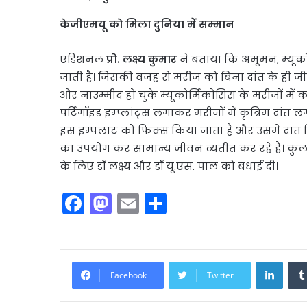
केजीएमयू को मिला दुनिया में सम्मान
एडिशनल
प्रो. लक्ष्य कुमार
ने बताया कि अमूमन, म्यूक
जाती है। जिसकी वजह से मरीज को बिना दांत के ही ज
और नाउम्मीद हो चुके म्यूकोर्मिकोसिस के मरीजों में
पर्टिगॉइड इम्प्लांट्स लगाकर मरीजों में कृत्रिम दांत लगा
इस इम्पलांट को फिक्स किया जाता है और उसमें दांत फिक्
का उपयोग कर सामान्य जीवन व्यतीत कर रहे हैं। कुलपत
के लिए डॉ लक्ष्य और डॉ यू.एस. पाल को बधाई दी।
F
M
E
S
a
a
m
h
c
st
ai
ar
e
o
l
e
Linke
Facebook
Twitter
b
d