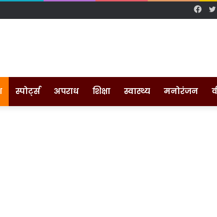
Fac
श
स्पोर्ट्स
अपराध
शिक्षा
स्वास्थ्य
मनोरंजन
व