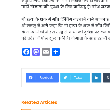
सद्बुद्धि मिले इसलिए की गयी। जिससे करोड़ों भारतीयों के
पार्टी गौमाता की सुरक्षा के लिए कटिबद्व है। प्रदेश सर
गौ हत्या के शक में मॉब लिंचिंग करवाने वाले भाजपा
श्री लल्लू ने आगे कहा कि गौ हत्या के शक में मॉब लिंच
के अन्य जिलों में इस तरह से गायों की दुर्दशा पर कब बोलोग
पूरे प्रदेश में पोल खुल चुकी है। गौमाता के साथ इतनी
F
M
E
S
a
a
m
h
c
st
ai
ar
e
o
l
e
Linke
Facebook
Twitter
b
d
o
o
o
n
Related Articles
k