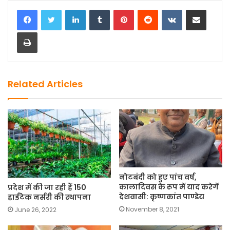
c
st
ai
ar
LinkedIn
Tumblr
Pinterest
Reddit
VKontakte
Share via Email
e
o
l
e
Print
b
d
o
o
o
n
k
Related Articles
नोटबंदी को हुए पांच वर्ष,
कालादिवस के रूप में याद करेगें
प्रदेश में की जा रही हैं 150
देशवासी: कृष्णकांत पाण्डेय
हाईटेक नर्सरी की स्थापना
November 8, 2021
June 26, 2022