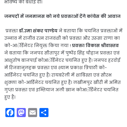
भविष्य की बधाई दी।
जनपदों में जनमानस को नये प्रवक्ताओं देंगे कांग्रेस की आवाज
प्रवक्ता
डॉ.उमा शंकर पाण्डेय
ने बताया कि चयनित प्रवक्ताओं में
उन्नाव में राजीव रत्न राजवंशी को प्रवक्ता और उरूसा राणा का
को-आॅर्डिनेटर नियुक्त किया गया !
प्रवक्ता विकास श्रीवास्तव
ने बताया कि जनपद सीतापुर में पुष्पेंद्र सिंह चौहान प्रवक्ता एवं
आशुतोष बाजपाई कोआॅर्डिनेटर चयनित हुए हैं। जनपद हरदोई
में रिजवानुलहक प्रवक्ता एवं श्याम प्रकाश त्रिपाठी को-
आर्डिनेटर चयनित हुए हैं। रायबरेली में शाबिस्ता एवं सौरभ
शुक्ला को-आर्डिनेटर चयनित हुए हैं। लखीमपुर खीरी में अमित
गुप्ता प्रवक्ता एवं इम्तियाज अली खान कोआॅर्डिनेटर चयनित
हुए हैं।
F
M
E
S
a
a
m
h