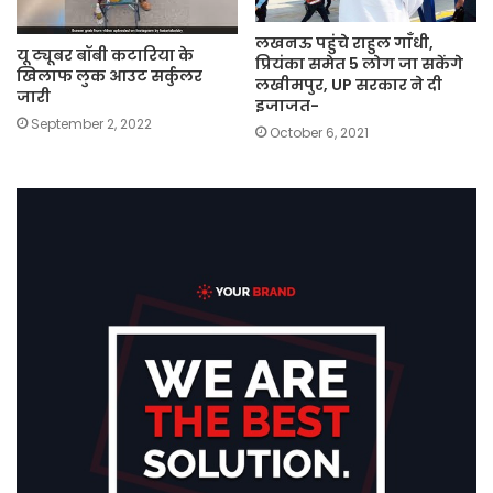
लखनऊ पहुंचे राहुल गाँधी,
यू ट्यूबर बॉबी कटारिया के
प्रियंका समेत 5 लोग जा सकेंगे
खिलाफ लुक आउट सर्कुलर
लखीमपुर, UP सरकार ने दी
जारी
इजाजत-
September 2, 2022
October 6, 2021