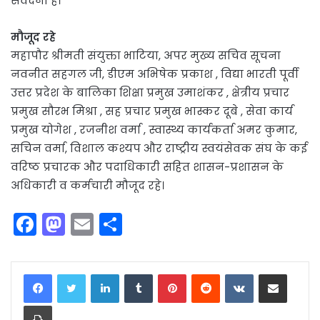
संवेदना है।
मौजूद रहे
महापौर श्रीमती संयुक्ता भाटिया, अपर मुख्य सचिव सूचना
नवनीत सहगल जी, डीएम अभिषेक प्रकाश , विद्या भारती पूर्वी
उत्तर प्रदेश के बालिका शिक्षा प्रमुख उमाशंकर , क्षेत्रीय प्रचार
प्रमुख सौरभ मिश्रा , सह प्रचार प्रमुख भास्कर दूबे , सेवा कार्य
प्रमुख योगेश , रजनीश वर्मा , स्वास्थ्य कार्यकर्ता अमर कुमार,
सचिन वर्मा, विशाल कश्यप और राष्ट्रीय स्वयंसेवक संघ के कई
वरिष्ठ प्रचारक और पदाधिकारी सहित शासन-प्रशासन के
अधिकारी व कर्मचारी मौजूद रहे।
F
M
E
S
a
a
m
h
c
st
ai
ar
LinkedIn
Tumblr
Pinterest
Reddit
VKontakte
Share via Email
e
o
l
e
Print
b
d