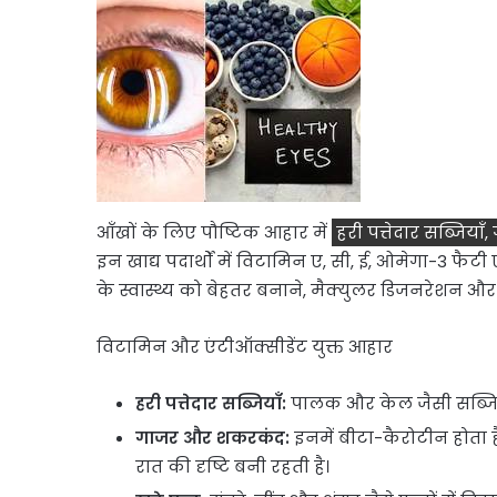
आँखों के लिए पौष्टिक आहार में
हरी पत्तेदार सब्जिया
इन खाद्य पदार्थों में विटामिन ए, सी, ई, ओमेगा-3 फैटी 
के स्वास्थ्य को बेहतर बनाने, मैक्युलर डिजनरेशन और म
विटामिन और एंटीऑक्सीडेंट युक्त आहार
हरी पत्तेदार सब्जियाँ:
पालक और केल जैसी सब्जियों मे
गाजर और शकरकंद:
इनमें बीटा-कैरोटीन होता ह
रात की दृष्टि बनी रहती है।