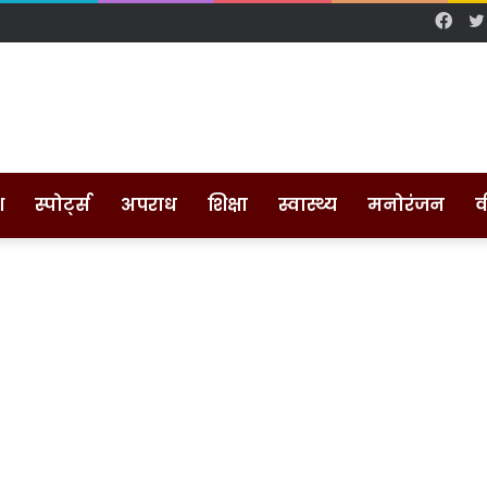
Fac
श
स्पोर्ट्स
अपराध
शिक्षा
स्वास्थ्य
मनोरंजन
व