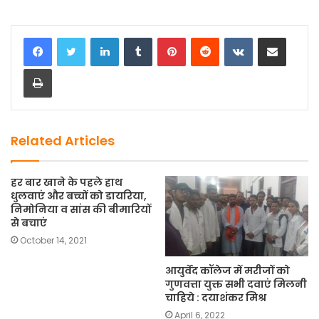
a
a
m
h
c
st
ai
ar
LinkedIn
Tumblr
Pinterest
Reddit
VKontakte
Share via Email
e
o
l
e
Print
b
d
o
o
o
n
k
Related Articles
हर बार खाने के पहले हाथ
धुलवाएं और बच्चों को डायरिया,
निमोनिया व सांस की बीमारियों
से बचाएं
October 14, 2021
आयुर्वेद कॉलेज में मरीजों को
गुणवत्ता युक्त सभी दवाएं मिलनी
चाहिये : दयाशंकर मिश्र
April 6, 2022