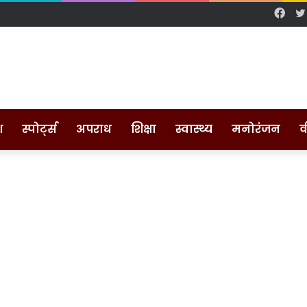
Fac
श
स्पोर्ट्स
अपराध
शिक्षा
स्वास्थ्य
मनोरंजन
व