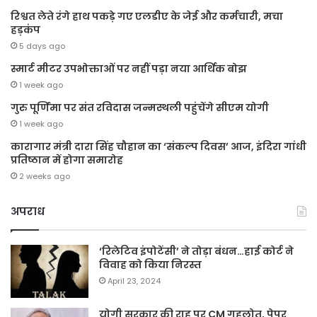
रिश्वत लेते रंगे हाथ पकड़े गए एलडीए के जेई और कर्मचारी, मचा
हड़कंप
5 days ago
स्मार्ट मीटर उपभोक्ताओं पर नहीं पड़ा नया आर्थिक बोझ
1 week ago
गुरु पूर्णिमा पर संत रविदास जन्मस्थली पहुंचेंगे सीएम योगी
1 week ago
कारागार मंत्री दारा सिंह चौहान का ‘संकल्प दिवस’ आज, इंदिरा गांधी
प्रतिष्ठान में होगा समारोह
2 weeks ago
अपराध
‘रिलेटिव इंपोटेंसी’ ने तोड़ा बंधन…हाई कोर्ट ने
विवाह को किया निरस्त
April 23, 2024
योगी सरकार की राह पर CM गहलोत, पेपर