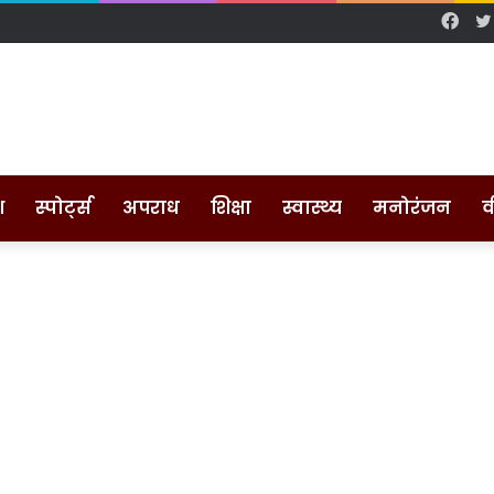
Fac
श
स्पोर्ट्स
अपराध
शिक्षा
स्वास्थ्य
मनोरंजन
व