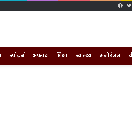
Fac
श
स्पोर्ट्स
अपराध
शिक्षा
स्वास्थ्य
मनोरंजन
व