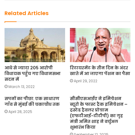
o
n
k
Related Articles
आधे से ज्यादा 205 आरोपी
रिटायरमेंट के तीन दिन के अंदर
विधायक पहुँच गए विधानसभा
खाते में आ जाएगा पेंशन का पैसा
सदन में
April 29, 2022
March 13, 2022
सपनों का पीछा: एक साधारण
सीसीएसआईए ने इमिग्रेशन
गाँव से मुंबई की चकाचौंध तक
ब्यूरो के फास्ट ट्रैक इमिग्रेशन –
ट्रस्टेड ट्रैवलर प्रोग्राम
April 28, 2025
(एफटीआई-टीटीपी) का गृह
मंत्री अमित शाह ने वर्चुअल
शुभारंभ किया
September 12, 2025