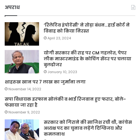
अपराध
‘रिलेटिव इंपोटेंसी’ ने तोड़ा बंधन…हाई कोर्ट ने
विवाह को किया निरस्त
April 23, 2024
योगी सरकार की राह पर CM गहलोत, पेपर
लीक मास्टरमाइंड के कोचिंग सेंटर पर चलाया
बुलडोजर
January 10, 2023
शाहरुख खान पर 7 लाख का जुर्माना लगा
November 14, 2022
सपा विधायक इरफान सोलंकी व भाई रिजवान हुए फरार, बोले-
फंसाया जा रहा है
November 9, 2022
सरकार को गिराने की साजिश रची थी, कांग्रेस
अध्यक्ष पद का चुनाव लड़ेंगे दिग्विजय और
कमलनाथ