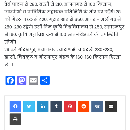
देवीपाटन से 280, बस्ती से 210, आजमगढ़ से 160 किसान,
एफपीओ व प्राविधिक सहायक प्रतिनिधि के तौर पर रहेंगे। 28
को मेरठ मंडल से 420, मुरादाबाद से 350, आगरा- अलीगढ़ से
280-280 रहेंगे। इसी दिन कृषि विश्वविद्यालय से 250, सहारनपुर
से 160, कृषि महाविद्यालय से 100 छात्र-शिक्षकों की उपस्थिति
रहेगी।
29 को गोरखपुर, प्रयागराज, वाराणसी व बरेली 280-280,
झांसी, चित्रकूट व मीरजापुर मंडल के 160-160 किसान हिस्सा
लेंगे।
F
M
E
S
a
a
m
h
c
st
ai
ar
LinkedIn
Tumblr
Pinterest
Reddit
VKontakte
Share via Email
e
o
l
e
Print
b
d
o
o