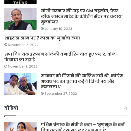
योगी सरकार की राह पर CM गहलोत, पेपर
लीक मास्टरमाइंड के कोचिंग सेंटर पर चलाया
बुलडोजर
January 10, 2023
शाहरुख खान पर 7 लाख का जुर्माना लगा
November 14, 2022
सपा विधायक इरफान सोलंकी व भाई रिजवान हुए फरार, बोले-
फंसाया जा रहा है
November 9, 2022
सरकार को गिराने की साजिश रची थी, कांग्रेस
अध्यक्ष पद का चुनाव लड़ेंगे दिग्विजय और
कमलनाथ
September 27, 2022
वीडियो
पश्चिम बंगाल के मंत्री ने कहा – ‘तृणमूल के कई
विधायक और सांसद लुटेरे बन गए हैं’