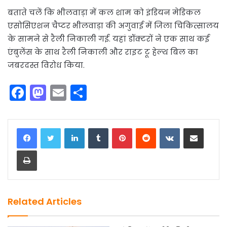
बताते चलें कि भीलवाड़ा में कल शाम को इंडियन मेडिकल
एसोसिएशन चैप्टर भीलवाड़ा की अगुवाई में जिला चिकित्सालय
के सामने से रैली निकाली गई. यहां डॉक्टरों ने एक साथ कई
एंबुलेंस के साथ रैली निकाली और राइट टू हेल्थ बिल का
जबरदस्त विरोध किया.
F
M
E
S
a
a
m
h
c
st
ai
ar
LinkedIn
Tumblr
Pinterest
Reddit
VKontakte
Share via Email
e
o
l
e
Print
b
d
o
o
o
n
k
Related Articles