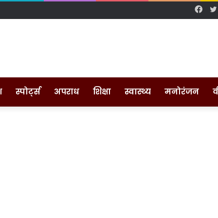
Fac
श
स्पोर्ट्स
अपराध
शिक्षा
स्वास्थ्य
मनोरंजन
व