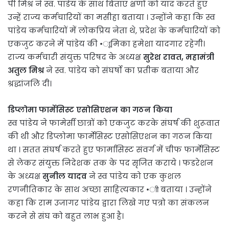
पी मिश्र ने स्व. पांडेय के साथ बिताए क्षणों को याद करते हुए
उन्हें राज्य कर्मचारियों का मसीहा बताया । उन्होंने कहा कि स्व
पांडेय कर्मचारियों में लोकप्रिय नेता थे, प्रदेश के कर्मचारियों को
एकजुट करने में पांडेय की •ाूमिका हमेशा यादगार रहेगी।
राज्य कर्मचारी संयुक्त परिषद के अध्यक्ष
सुरेश रावत, महामंत्री
अतुल मिश्र
ने स्व. पांडेय को संघर्षो का प्रतीक बताया और
श्रद्धांजलि दी।
डिप्लोमा फार्मेसिस्ट एसोसिएशन का गठन किया
स्व पांडेय ने फामेर्सी छात्रों को एकजुट करके संघर्ष की शुरूवात
की थी और डिप्लोमा फार्मेसिस्ट एसोसिएशन का गठन किया
था । सतत संघर्ष करते हुए फार्मासिस्ट संवर्ग में चीफ फार्मेसिस्ट
से लेकर संयुक्त निदेशक तक के पद सृजित कराये । फडरेशन
के अध्यक्ष
सुनील यादव
ने स्व पांडेय को एक कुशल
रणनीतिकार के साथ अच्छा साहित्यकार •ाी बताया । उन्होंने
कहा कि राम उजागर पांडेय द्वारा लिखे गए पत्रो का संकलन
करने से संघ को बहुत लाभ हुआ है।