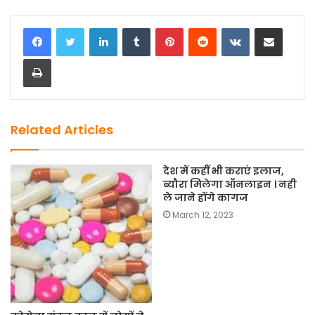
a
a
m
h
c
st
ai
ar
LinkedIn
Tumblr
Pinterest
Reddit
VKontakte
Share via Email
e
o
l
e
Print
b
d
o
o
o
n
k
Related Articles
देश में कहीं भी कराएं इलाज,
ब्यौरा मिलेगा ऑनलाइन । नही
ले जाने होंगे कागज
March 12, 2023