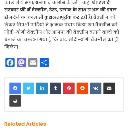
काल में ये सपा, बसपा व कांग्रेस के लोग कहां थे?
हमारी
सरकार फ्री में वैक्सीन, टेस्ट, इलाज के साथ राशन की डबल
डोज देने का काम भी कुशलतापूर्वक कर रही है
। वैक्सीन को
लेकर विपक्षी पार्टियों ने भ्रामक प्रचार किया था। वैक्सीन को
मोदी-योगी वैक्सीन और भाजपा की वैक्सीन बताने वालों को
बताने का वक्त आ गया है कि वोट मोदी-योगी वैक्सीन को ही
मिलेगा।
F
M
E
S
a
a
m
h
c
st
ai
ar
LinkedIn
Tumblr
Pinterest
Reddit
VKontakte
Share via Email
e
o
l
e
Print
b
d
o
o
o
n
k
Related Articles