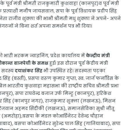
 पूर्व मंत्री श्रीमती राजकुमारी कुशवाहा (कानपुर)व पूर्व मंत्री
े प्रत्याशी मनीष जायसवाल, सपा के पूर्व विधायक प्रदीप सिंह
 नेता राजीव शुक्ला की भाभी श्रीमती मधु शुक्ला ने अपने- अपने
गठनों ने बिना शर्त अपना समर्थन पत्र भी दिया।
ो भारी भरकम ज्वाइनिंग, प्रदेश कार्यालय में
केन्द्रीय मंत्री
मीकान्त बाजपेयी के समक्ष
हुई। इस दौरान पूर्व केंद्रीय मंत्री
के सदस्य
दयाशंकर सिंह
भी उपस्थित रहे। सदस्यता पट्का
सिंह (बस्ती), प्रसपा वरूण कुमार गुप्ता, स्व. जार्ज फर्नाडिस के
ल भारतीय कुशवाहा महासभा की राष्ट्रीय सचिव श्रीमती प्रभा
पुर), सपा राघवेन्द्र बजाज उर्फ मिन्टू (कानपुर), हरिकेश
भंवर सिंह (कानपुर नगर), राजकुमार शुक्ला (लखनऊ), मिशन
यक्ष रिजवान अहमद सिद्दीकी (लखनऊ), समाजसेविका सुश्री नीतू
ी (अमरोहा),बसपा के मंडल कोआर्डिनेटर देवेन्द्र चौहान
ाद), बसपा कोआर्डिनेटर सुरेन्द्र पाल सिंह (गाजियाबाद), सपा