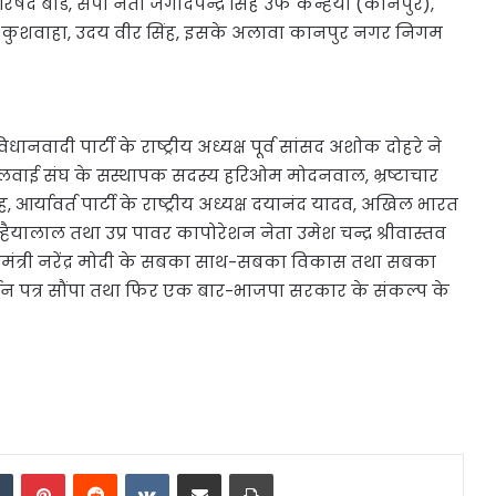
परिषद बोर्ड, सपा नेता जगदिपेन्द्र सिंह उर्फ कन्हैया (कानपुर),
 सिंह कुशवाहा, उदय वीर सिंह, इसके अलावा कानपुर नगर निगम
िधानवादी पार्टी के राष्ट्रीय अध्यक्ष पूर्व सांसद अशोक दोहरे ने
य हलवाई संघ के सस्थापक सदस्य हरिओम मोदनवाल, भ्रष्टाचार
ह, आर्यावर्त पार्टी के राष्ट्रीय अध्यक्ष दयानंद यादव, अखिल भारत
न्हैयालाल तथा उप्र पावर कापोरेशन नेता उमेश चन्द्र श्रीवास्तव
्रधानमंत्री नरेंद्र मोदी के सबका साथ-सबका विकास तथा सबका
न पत्र सौंपा तथा फिर एक बार-भाजपा सरकार के संकल्प के
dIn
Tumblr
Pinterest
Reddit
VKontakte
Share via Email
Print