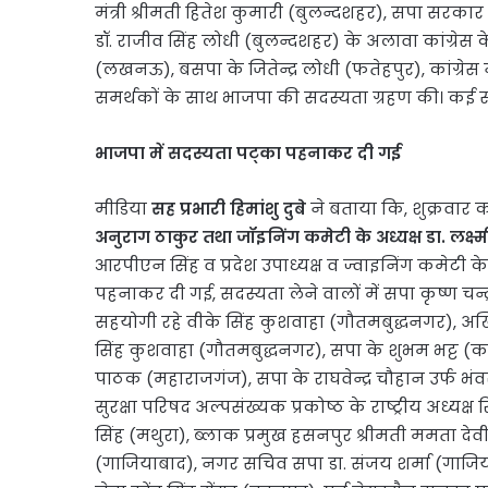
मंत्री श्रीमती हितेश कुमारी (बुलन्दशहर), सपा सरकार के
डॉ. राजीव सिंह लोधी (बुलन्दशहर) के अलावा कांग्रेस क
(लखनऊ), बसपा के जितेन्द्र लोधी (फतेहपुर), कांग्रेस
समर्थकों के साथ भाजपा की सदस्यता ग्रहण की। कई सं
भाजपा में सदस्यता पट्का पहनाकर दी गई
मीडिया
सह प्रभारी हिमांशु दुबे
ने बताया कि, शुक्रवार क
अनुराग ठाकुर तथा जॉइनिंग कमेटी के अध्यक्ष डा. लक्ष्
आरपीएन सिंह व प्रदेश उपाध्यक्ष व ज्वाइनिंग कमेटी 
पहनाकर दी गई, सदस्यता लेने वालों में सपा कृष्ण चन्द्र 
सहयोगी रहे वीके सिंह कुशवाहा (गौतमबुद्धनगर), अखि
सिंह कुशवाहा (गौतमबुद्धनगर), सपा के शुभम भट्ट (कान
पाठक (महाराजगंज), सपा के राघवेन्द्र चौहान उर्फ 
सुरक्षा परिषद अल्पसंख्यक प्रकोष्ठ के राष्ट्रीय अध्
सिंह (मथुरा), ब्लाक प्रमुख हसनपुर श्रीमती ममता देव
(गाजियाबाद), नगर सचिव सपा डा. संजय शर्मा (गाजियाब