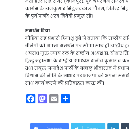
नेता हरेंद्र सिंह सेंगर (कानपुर), पूर्व चेयरमैन राजस्व 
कांग्रेस के राजकुमार सिंह,नंदलाल गौतम, जितेन्द्र
के पूर्व पार्षद शरद त्रिवेदी प्रमुख रहें।
समर्थन दिया
मीडिया सह प्रभारी हिमांशु दुबे ने बताया कि राष्ट्रीय संव
बीजेपी को अपना समर्थन पत्र सौंपा। साथ ही राष्ट्री
अपराध मुक्त न्याय दल के राष्ट्रीय अध्यक्ष डा. टीआर सिं
हिन्दू महासभा के राष्ट्रीय उपाध्यक्ष राजीव कुमार व क
तथा संयुक्त जनादेश पार्टी के बब्बलू श्रीवास्तव ने प
विश्वास की नीति के आधार पर भाजपा को अपना समर्थ
साथ कार्य करने की प्रतिबद्धता व्यक्त की।
F
M
E
S
a
a
m
h
c
st
ai
ar
e
o
l
e
Linke
Facebook
Twitter