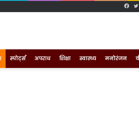
Fac
श
स्पोर्ट्स
अपराध
शिक्षा
स्वास्थ्य
मनोरंजन
व