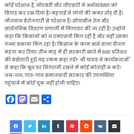
कोई परेशान है, नोटबंदी और जीएसटी ने अर्थव्यवस्था को
बिगाड़ कर रख दिया है। महंगाई ने लोगों की कमर तोड़ दी है।
नौजवान बेरोजगारी से परेशान है। सोयाबीन तेल और
सार्वजनिक वितरण प्रणाली में मिलावट की जा रही है। उन्होंने
कहा कि किसानों को न एमएसपी मिल रही है और नहीं उसका
गन्ना बकाया मिल रहा है। किसान के काम आने वाला डीजल
महंगा कर दिया। तीन माह में ही सरकारी खाते में 600 प्रतिशत
की बढ़ोत्तारी हुई। यह रकम कहां गई? श्री यादव ने कार्यकतार्ओं
से कहा कि बूथ पर निगरानी रखने में कोई कोताही न करें।
जन-जन, गांव-गांव समाजवादी सरकार की उपलब्धियां
पहुंचाने में कोई चूक नहीं होनी चाहिए।
F
M
E
S
a
a
m
h
c
st
ai
ar
LinkedIn
Tumblr
Pinterest
Reddit
VKontakte
Share via Email
e
o
l
e
Print