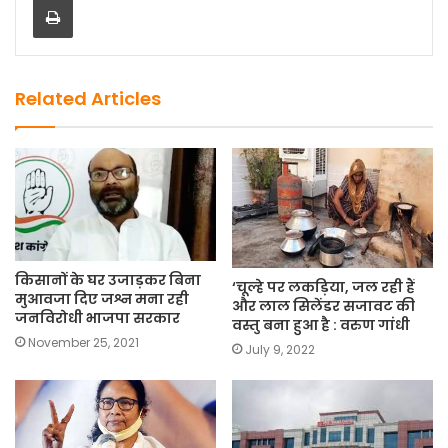
b
d
o
o
o
n
k
Related Articles
किसानों के घर उजाड़कर बिना
‘चूल्हे पर लकड़िया, जल रही हैं
मुआवजा दिए जश्न मना रही
और लाल सिलेंडर सजावट की
जनविरोधी भाजपा सरकार
वस्तु बना हुआ है : वरुण गांधी
November 25, 2021
July 9, 2022