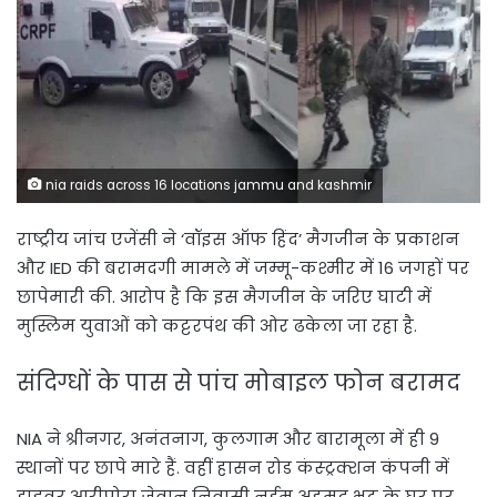
nia raids across 16 locations jammu and kashmir
राष्ट्रीय जांच एजेंसी ने ‘वॉइस ऑफ हिंद’ मैगजीन के प्रकाशन
और IED की बरामदगी मामले में जम्मू-कश्मीर में 16 जगहों पर
छापेमारी की. आरोप है कि इस मैगजीन के जरिए घाटी में
मुस्लिम युवाओं को कट्टरपंथ की ओर ढकेला जा रहा है.
संदिग्धों के पास से पांच मोबाइल फोन बरामद
NIA ने श्रीनगर, अनंतनाग, कुलगाम और बारामूला में ही 9
स्थानों पर छापे मारे हैं. वहीं हासन रोड कंस्ट्रक्शन कंपनी में
ड्राइवर आरीपोरा जेवान निवासी नईम अहमद भट के घर पर