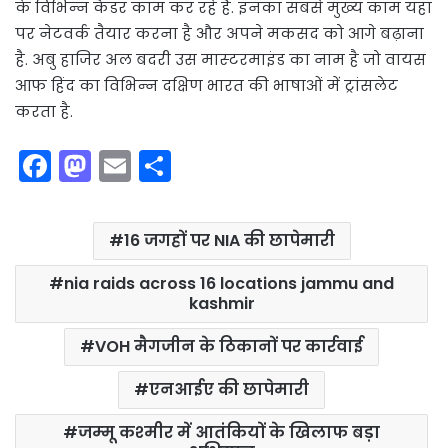
के विभिन्‍न कैडर काम कर रहे हैं. इनका सबसे मुख्‍य काम यहां
पर नेटवर्क तैयार करना है और अपने मकसद को आगे बढ़ाना
है. अबु हाजिर अल बदरी उस मास्‍टरमाइंड का नाम है जो वायस
आफ हिंद का विभिन्‍न दक्षिण भारत की भाषाओं में ट्रांसलेट
करता है.
F
M
E
S
a
a
m
h
c
st
ai
ar
16 जगहों पर NIA की छापेमारी
e
o
l
e
b
d
nia raids across 16 locations jammu and
kashmir
o
o
o
n
VOH मैगजीन के ठिकानों पर कार्रवाई
k
एनआईए की छापेमारी
जम्‍मू कश्‍मीर में आतंकियों के खिलाफ बड़ा