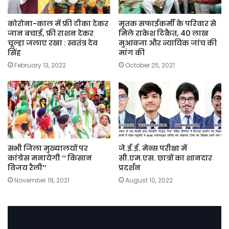
कोरोना-काल में फ्री टीका देकर
मृतक सफाईकर्मी के परिवार से
जान बचाई, फ्री राशन देकर
मिले राकेश टिकैत, 40 लाख
चूल्हा जलाए रखा : स्वतंत्र देव
मुआवजा और न्यायिक जांच की
सिंह
मांग की
February 13, 2022
October 25, 2021
सभी जिला मुख्यालयों पर
जे.ई.ई. मेन्स परीक्षा में
कांग्रेस मनायेगी ‘‘ किसान
सी.एम.एस. छात्रों का शानदार
विजय रैली’’
प्रदर्शन
November 19, 2021
August 10, 2022