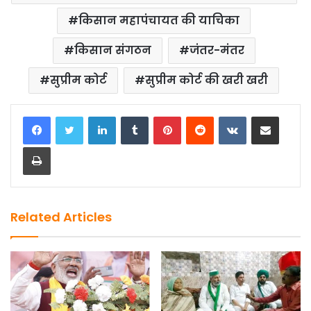
o
o
किसान महापंचायत की याचिका
o
n
किसान संगठन
जंतर-मंतर
k
सुप्रीम कोर्ट
सुप्रीम कोर्ट की खरी खरी
LinkedIn
Tumblr
Pinterest
Reddit
VKontakte
Share via Email
Print
Related Articles