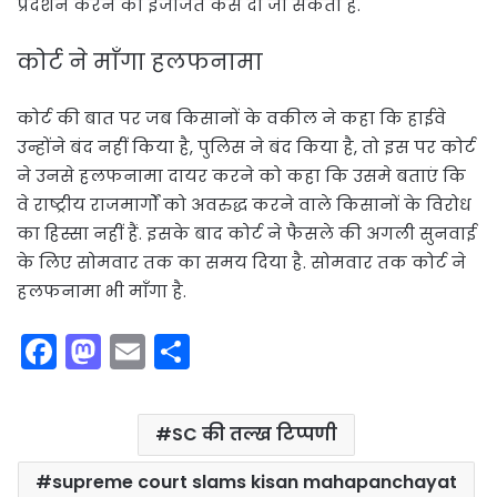
प्रदर्शन करने की इजाजत कैसे दी जा सकती है.
कोर्ट ने माँगा हलफनामा
कोर्ट की बात पर जब किसानों के वकील ने कहा कि हाईवे
उन्होंने बंद नहीं किया है, पुलिस ने बंद किया है, तो इस पर कोर्ट
ने उनसे हलफनामा दायर करने को कहा कि उसमे बताएं कि
वे राष्ट्रीय राजमार्गों को अवरुद्ध करने वाले किसानों के विरोध
का हिस्सा नहीं हैं. इसके बाद कोर्ट ने फैसले की अगली सुनवाई
के लिए सोमवार तक का समय दिया है. सोमवार तक कोर्ट ने
हलफनामा भी माँगा है.
F
M
E
S
a
a
m
h
c
st
ai
ar
SC की तल्ख टिप्पणी
e
o
l
e
b
d
supreme court slams kisan mahapanchayat