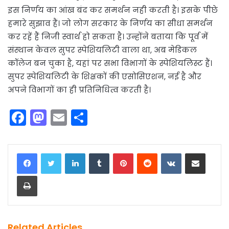
इस निर्णय का आंख बंद कर समर्थन नही करती है। इसके पीछे
हमारे सुझाव हैं। जो लोग सरकार के निर्णय का सीधा समर्थन
कर रहें हैं निजी स्वार्थ हो सकता है। उन्होंने बताया कि पूर्व में
संस्थान केवल सुपर स्पेशियलिटी वाला था, अब मेडिकल
कॉलेज बन चुका है, यहां पर सभा विभागों के स्पेशियलिस्ट हैं।
सुपर स्पेशियलिटी के शिक्षकों की एसोसिएशन, नई है और
अपने विभागों का ही प्रतिनिधित्व करती है।
F
M
E
S
a
a
m
h
c
st
ai
ar
LinkedIn
Tumblr
Pinterest
Reddit
VKontakte
Share via Email
e
o
l
e
Print
b
d
o
o
o
n
Related Articles