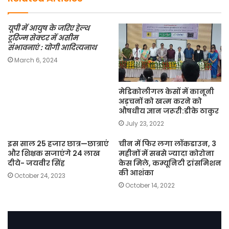
k
यूपी में आयुष के जरिए हेल्थ
टूरिज्म सेक्टर में असीम
संभावनाएं : योगी आदित्यनाथ
March 6, 2024
मेडिकोलीगल केसों में कानूनी
अड़चनों को खत्म करने को
औषधीय ज्ञान जरूरी:डीके ठाकुर
July 23, 2022
इस साल 25 हजार छात्र—छात्राएं
चीन में फिर लगा लॉकडाउन, 3
और शिक्षक सजाएंगे 24 लाख
महीनों में सबसे ज्यादा कोरोना
दीये- जयवीर सिंह
केस मिले, कम्यूनिटी ट्रांसमिशन
की आशंका
October 24, 2023
October 14, 2022